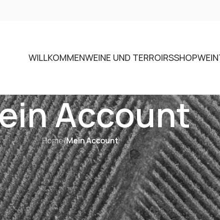
WILLKOMMEN
WEINE UND TERROIRS
SHOP
WEIN
ein Account
Home
/
Mein Account
Login
L’inscription à ce site vous permet d’accéder à votre 
de commande. Remplissez simplement les champs c
vous créerons un nouveau compte en un rien de 
demanderons uniquement les informations nécessair