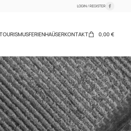
LOGIN / REGISTER
TOURISMUS
FERIENHAÜSER
KONTAKT
0,00
€
statut et historique
i-dessous et nous
temps. Nous vous
es pour rendre le