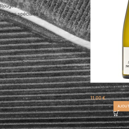
Rouges
3
Cuvées spéciales
4
TYPE DE VINS
Vin sec
(1)
ACCORDS METS/VINS
La Tête dans le C
Apéritif
Asperges
Barbecue
Buffets Froids
Cuisine Exotique
11,00
€
Cuisine Italienne
AJOUT
Cuisines Modernes Ou Exotiques
Dessert
Entrées
Foie Gras
Fondue Au Fromage