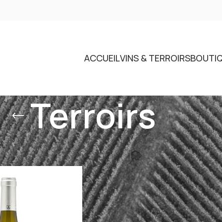
ACCUEIL
VINS & TERROIRS
BOUTI
Terroirs
Voir
9
12