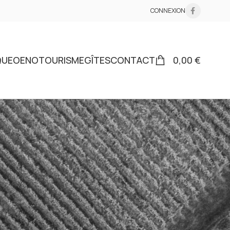
CONNEXION
QUE
OENOTOURISME
GÎTES
CONTACT
0,00
€
18
24