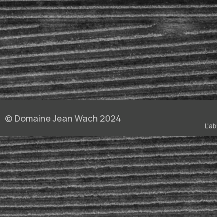
Fromages
Fromages À Pâte Pressée
Fruits De Mer
Homard
Plats Relevés
Poisson
Produit De La Mer
Raclette
Tapas
Viandes Blanches
Viandes Rouges
© Domaine Jean Wach 2024
L'a