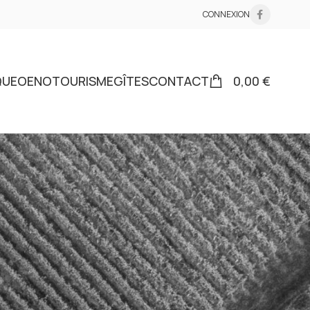
CONNEXION
QUE
OENOTOURISME
GÎTES
CONTACT
0,00
€
18
24