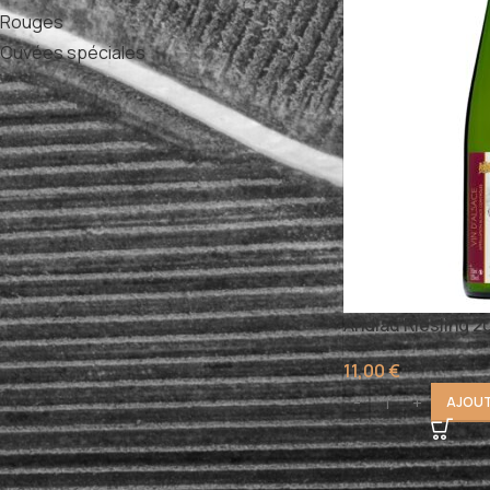
Rouges
3
Cuvées spéciales
4
TYPE DE VINS
Vin demi-sec
(1)
ACCORDS METS/VINS
Andlau Riesling 
Apéritif
Asperges
Barbecue
Buffets Froids
Cuisine Exotique
11,00
€
AJOUT
Cuisine Italienne
Cuisines Modernes Ou Exotiques
Dessert
Entrées
Foie Gras
Fondue Au Fromage