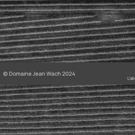
Fromages
Fromages À Pâte Pressée
Fruits De Mer
Homard
Plats Relevés
Poisson
Produit De La Mer
Raclette
Tapas
Viandes Blanches
Viandes Rouges
© Domaine Jean Wach 2024
L'a