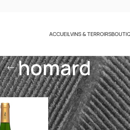
ACCUEIL
VINS & TERROIRS
BOUTI
homard
identifiés “homard”
Voir
9
12