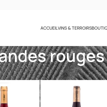
ACCUEIL
VINS & TERROIRS
BOUTI
iandes rouges
identifiés “viandes rouges”
Voir
9
12