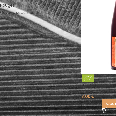
Rouges
3
Cuvées spéciales
4
TYPE DE VINS
Rouge - Rosé
(2)
Vin sec
(2)
ACCORDS METS/VINS
Apéritif
Asperges
Barbecue
Pinot Noir 2025
Buffets Froids
Cuisine Exotique
8,00
€
Cuisine Italienne
AJOUT
Cuisines Modernes Ou Exotiques
Dessert