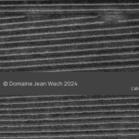
Entrées
Foie Gras
Fondue Au Fromage
Fromages
Fromages À Pâte Pressée
Fruits De Mer
Homard
Plats Relevés
Poisson
Produit De La Mer
Raclette
Tapas
Viandes Blanches
Viandes Rouges
© Domaine Jean Wach 2024
L'a