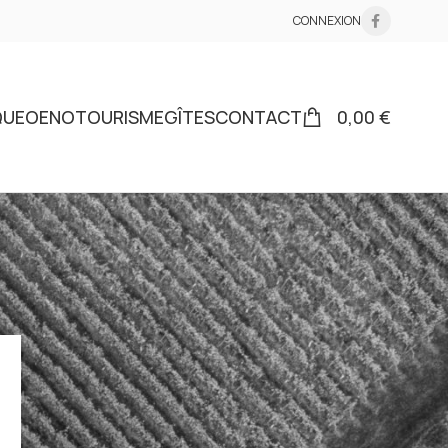
CONNEXION
QUE
OENOTOURISME
GÎTES
CONTACT
0,00
€
18
24